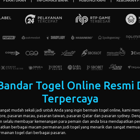
PERATURAN
|
INFORMASI BANK
|
HUBUNGI KAMI
|
KEBIJAKAN P
ndar Togel Online Resmi 
Terpercaya
angat mudah sekali jadi untuk Anda yang ingin bermain togel online, kami men
ore, pasaran macau, pasaran taiwan, pasaran Qatar dan pasaran sydney. D
an selalu membayar kemenangan para pemain dan anda bisa mendapatkan perm
patkan berbagai macam permainan judi togel yang menarik dan sangat memuas
ainan togel dari berbagai pasaran.