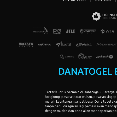
TENTANG KAMI
|
BANTUAN
|
DANATOGEL Ba
Tertarik untuk bermain di
Danatogel
? Caranya s
hongkong, pasaran toto wuhan, pasaran singap
meraih keuntungan sangat besar.Dana togel ak
tanpa perlu diragukan lagi pemain akan menda
dengan mudah dan anda akan mendapatkan perm