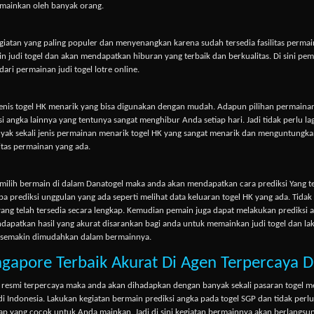
mainkan oleh banyak orang.
 kegiatan yang paling populer dan menyenangkan karena sudah tersedia fasilitas per
 judi togel dan akan mendapatkan hiburan yang terbaik dan berkualitas. Di sini p
ri permainan judi togel lotre online.
-jenis togel HK menarik yang bisa digunakan dengan mudah. Adapun pilihan permainanny
i angka lainnya yang tentunya sangat menghibur Anda setiap hari. Jadi tidak perlu lag
anyak sekali jenis permainan menarik togel HK yang sangat menarik dan menguntungk
itas permainan yang ada.
emilih bermain di dalam
Danatogel
maka anda akan mendapatkan cara prediksi Yang tep
 prediksi unggulan yang ada seperti melihat data keluaran togel HK yang ada. Tidak 
ng telah tersedia secara lengkap. Kemudian pemain juga dapat melakukan prediksi
endapatkan hasil yang akurat disarankan bagi anda untuk memainkan judi togel dan
an semakin dimudahkan dalam bermainnya.
ngapore Terbaik Akurat Di Agen Terpercaya 
 resmi terpercaya maka anda akan dihadapkan dengan banyak sekali pasaran togel 
 Indonesia. Lakukan kegiatan bermain prediksi angka pada togel SGP dan tidak perl
p yang cocok untuk Anda mainkan. Jadi di sini kegiatan bermainnya akan berlangsun