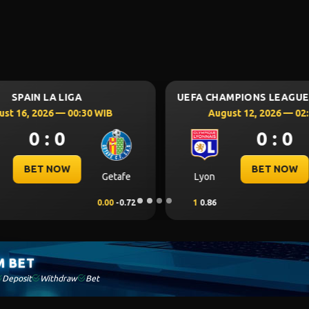
IERS
UEFA CHAMPIONS LEAGUE QUALIFIERS
UEF
August 12, 2026 — 01:15 WIB
0 : 0
BET NOW
Slovan
bahce
Mjallby
Bodo
Bratislava
.87
0.5
0.83
-0.5
0.99
0.7
M BET
Deposit
Withdraw
Bet