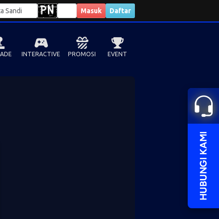
di Danatogel : Situs Slot Online dan Togel Online Pasaran Terlengkap Indonesia
Masuk
Daftar
ADE
INTERACTIVE
PROMOSI
EVENT