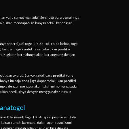
mainan yang sangat memadai. Sehingga para pemainnya
emain akan mendapatkan banyak sekali kebebasan
a seperti judi togel 2D, 3d, 4d, colok bebas, togel
i ke luar negeri untuk bisa melakukan prediksi
an. Kegiatan bermainnya akan berlangsung dengan
at dan akurat. Banyak sekali cara prediksi yang
hanya itu saja anda juga dapat melakukan prediksi
 angka dengan menggunakan tafsir mimpi yang sudah
 lakukan prediksinya dengan menggunakan rumus
Danatogel
menarik termasuk togel HK. Adapun permainan Toto
u keluar rumah karena di dalam agen resmi kami
g dengan mudah setiap hari dan bisa diakses