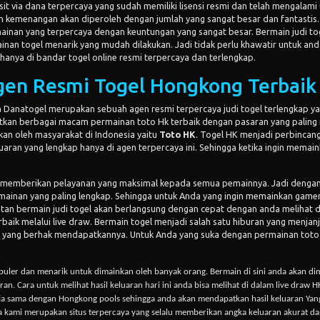
it via dana terpercaya yang sudah memiliki lisensi resmi dan telah mengalami 
 kemenangan akan diperoleh dengan jumlah yang sangat besar dan fantastis. 
ainan yang terpercaya dengan keuntungan yang sangat besar. Bermain judi to
n togel menarik yang mudah dilakukan. Jadi tidak perlu khawatir untuk anda
 hanya di
bandar togel online
resmi terpercaya dan terlengkap.
gen Resmi Togel Hongkong Terbaik
a Danatogel merupakan sebuah agen resmi terpercaya judi togel terlengkap y
patkan berbagai macam permainan toto Hk terbaik dengan pasaran yang palin
kan oleh masyarakat di Indonesia yaitu
Toto HK
. Togel HK menjadi perbincan
uaran yang lengkap hanya di agen terpercaya ini. Sehingga ketika ingin mem
lu memberikan pelayanan yang maksimal kepada semua pemainnya. Jadi denga
ermainan yang paling lengkap. Sehingga untuk Anda yang ingin memainkan game
atan bermain judi togel akan berlangsung dengan cepat dengan anda melihat 
rbaik melalui live draw. Bermain togel menjadi salah satu hiburan yang menja
 yang berhak mendapatkannya. Untuk Anda yang suka dengan permainan toto 
 populer dan menarik untuk dimainkan oleh banyak orang. Bermain di sini anda aka
an. Cara untuk melihat hasil keluaran hari ini anda bisa melihat di dalam live draw HK
rja sama dengan Hongkong pools sehingga anda akan mendapatkan hasil keluaran Yang
a kami merupakan situs terpercaya yang selalu memberikan angka keluaran akurat da