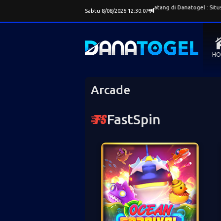
Selamat Datang di Danatogel : Situs Slot 
Sabtu 8/08/2026 12:30:08
HO
Arcade
FastSpin