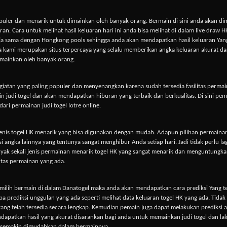
 populer dan menarik untuk dimainkan oleh banyak orang. Bermain di sini anda aka
an. Cara untuk melihat hasil keluaran hari ini anda bisa melihat di dalam live draw HK
rja sama dengan Hongkong pools sehingga anda akan mendapatkan hasil keluaran Yang
a kami merupakan situs terpercaya yang selalu memberikan angka keluaran akurat da
mainkan oleh banyak orang.
reek Gods
Coin Spinner
Loy Krath
 kegiatan yang paling populer dan menyenangkan karena sudah tersedia fasilitas per
 judi togel dan akan mendapatkan hiburan yang terbaik dan berkualitas. Di sini p
ri permainan judi togel lotre online.
-jenis togel HK menarik yang bisa digunakan dengan mudah. Adapun pilihan permainanny
i angka lainnya yang tentunya sangat menghibur Anda setiap hari. Jadi tidak perlu lag
anyak sekali jenis permainan menarik togel HK yang sangat menarik dan menguntungk
itas permainan yang ada.
anesha Jr.
Aladdins lamp
Monster Hu
emilih bermain di dalam
Danatogel
maka anda akan mendapatkan cara prediksi Yang tep
 prediksi unggulan yang ada seperti melihat data keluaran togel HK yang ada. Tidak 
ng telah tersedia secara lengkap. Kemudian pemain juga dapat melakukan prediksi
endapatkan hasil yang akurat disarankan bagi anda untuk memainkan judi togel dan
an semakin dimudahkan dalam bermainnya.