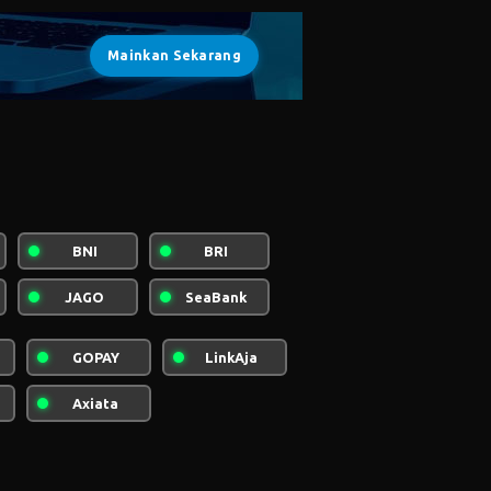
Mainkan Sekarang
ight
Black Wukong
BNI
BRI
JAGO
SeaBank
GOPAY
LinkAja
House
Myeong Ryang
Axiata