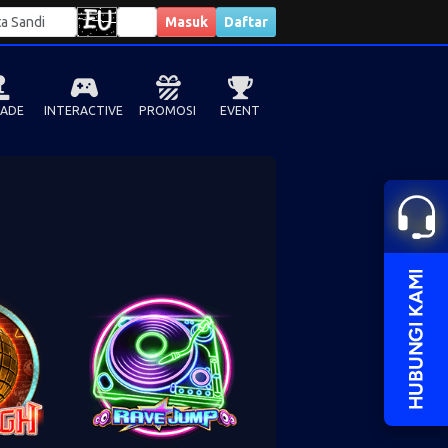
 Danatogel : Situs Slot Online dan Togel Online Pasaran Terlengkap Indonesia
Masuk
Daftar
ADE
INTERACTIVE
PROMOSI
EVENT