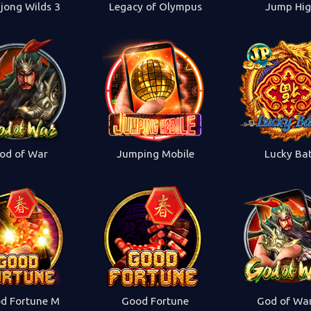
jong Wilds 3
Legacy of Olympus
Jump Hi
od of War
Jumping Mobile
Lucky Ba
d Fortune M
Good Fortune
God of Wa