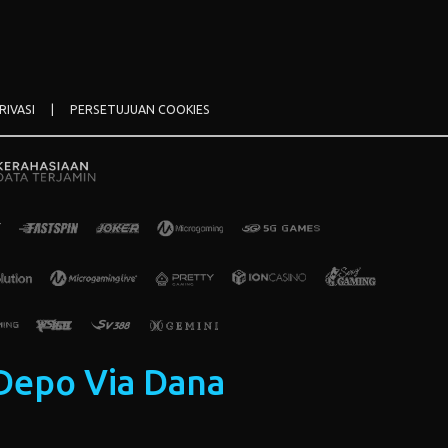
RIVASI
|
PERSETUJUAN COOKIES
rings
Royal Fruit
2
Depo Via Dana
uit
Songkran