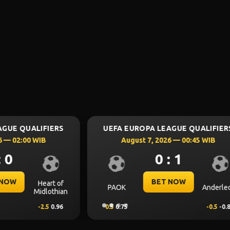
26
6/8/2026
6/8/2026
6/8/2026
6/8/2026
6
Top Ace 2
Top Ace
Crazy Craz
ERS
UEFA EUROPA LEAGUE QUALIFIERS
UE
August 7, 2026 — 01:00 WIB
2 : 0
BET NOW
Vikingur
Linc
ktas
Thun
Reykjavik
Imp
ah Master 2
Mahjong Wilds
Disco Pig
0.00
0.5
0.77
-0.5
-0.89
0.0