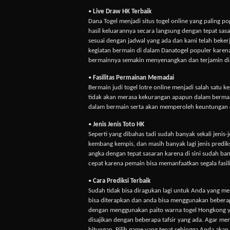
•
Live Draw HK Terbaik
Dana Togel menjadi situs togel online yang paling
hasil keluarannya secara langsung dengan tepat sasar
sesuai dengan jadwal yang ada dan kami telah beke
kegiatan bermain di dalam Danatogel populer karen
bermainnya semakin menyenangkan dan terjamin di
Hot DJ
G
•
Fasilitas Permainan Memadai
Bermain judi togel lotre online menjadi salah satu
tidak akan merasa kekurangan apapun dalam bermain
dalam bermain serta akan memperoleh keuntungan da
•
Jenis Jenis Toto HK
Seperti yang dibahas tadi sudah banyak sekali jenis
kembang kempis, dan masih banyak lagi jenis prediks
angka dengan tepat sasaran karena di sini sudah b
cepat karena pemain bisa memanfaatkan segala fasil
Dollar Bomb
G
•
Cara Prediksi Terbaik
Sudah tidak bisa diragukan lagi untuk Anda yang m
bisa diterapkan dan anda bisa menggunakan beberapa
dengan menggunakan paito warna togel Hongkong ya
disajikan dengan beberapa tafsir yang ada. Agar m
hitungan. Pilih game yang tepat sehingga Anda ak