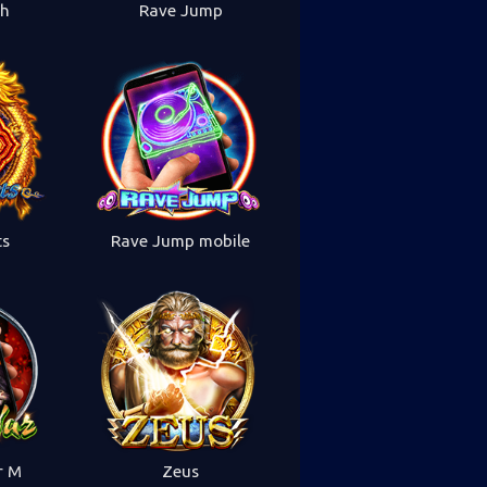
gh
Rave Jump
ts
Rave Jump mobile
r M
Zeus