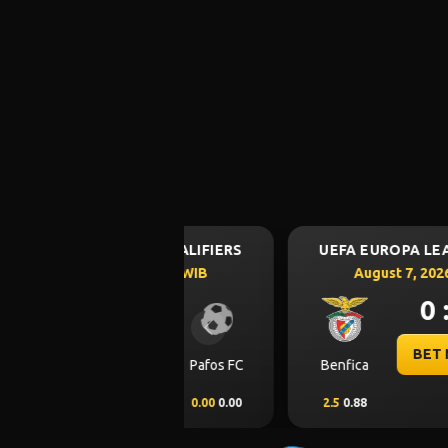
6/8/2026
6/8/2026
6/8/20
Watah Master Turbo
UEFA EUROPA LEAGUE QUALIFI
August 7, 2026 — 00:00 WIB
0 : 0
Previous
BET NOW
FC Hradec
Besi
Kralove
Crazy Crazy 3
Wat
0.00
0.00
0.00