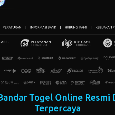
PERATURAN
|
INFORMASI BANK
|
HUBUNGI KAMI
|
KEBIJAKAN P
ndar Togel Online Resmi 
Terpercaya