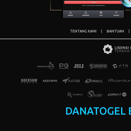
TENTANG KAMI
|
BANTUAN
|
DANATOGEL Ba