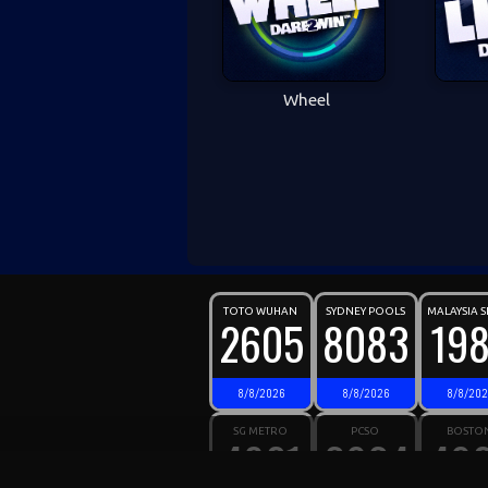
Wheel
TOTO WUHAN
SYDNEY POOLS
MALAYSIA 
2605
8083
19
8/8/2026
8/8/2026
8/8/20
SG METRO
PCSO
BOSTO
4821
6964
49