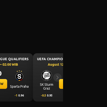
/8/2026
7/8/2026
8/8/2026
A CHAMPIONS LEAGUE QUALIFIERS
August 11, 2026 — 22:59 WIB
0 : 0
Next
BET NOW
Union Saint-
 Glimt
Gilloise
5
0.82
-0.75
1.00