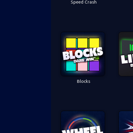
Speed Crash
Blocks