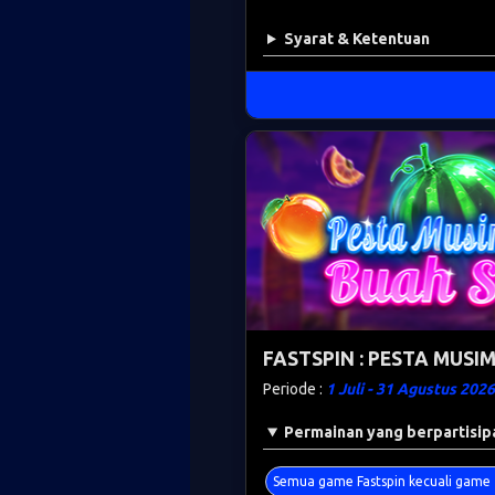
Syarat & Ketentuan
FASTSPIN : PESTA MUSI
Periode :
1 Juli - 31 Agustus 2026
Permainan yang berpartisip
Semua game Fastspin kecuali game