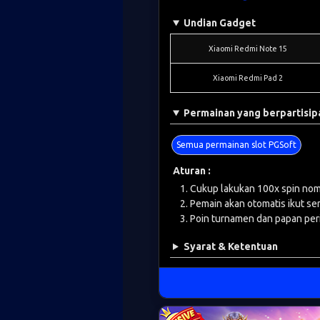
Undian Gadget
Xiaomi Redmi Note 15
Xiaomi Redmi Pad 2
Permainan yang berpartisip
Semua permainan slot PGSoft
Aturan :
Cukup lakukan 100x spin nom
Pemain akan otomatis ikut se
Poin turnamen dan papan peri
Syarat & Ketentuan