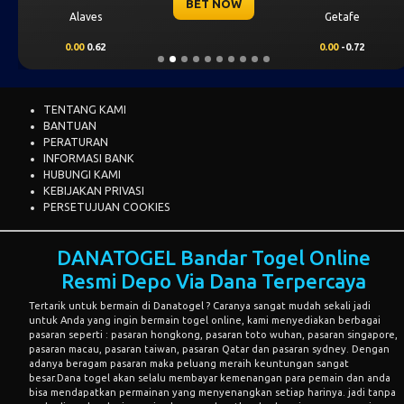
BET NOW
Alaves
Getafe
0.00
0.62
0.00
-0.72
TENTANG KAMI
BANTUAN
PERATURAN
INFORMASI BANK
HUBUNGI KAMI
KEBIJAKAN PRIVASI
PERSETUJUAN COOKIES
DANATOGEL Bandar Togel Online
Resmi Depo Via Dana Terpercaya
Tertarik untuk bermain di
Danatogel
? Caranya sangat mudah sekali jadi
untuk Anda yang ingin bermain togel online, kami menyediakan berbagai
pasaran seperti : pasaran hongkong, pasaran toto wuhan, pasaran singapore,
pasaran macau, pasaran taiwan, pasaran Qatar dan pasaran sydney. Dengan
adanya beragam pasaran maka peluang meraih keuntungan sangat
besar.Dana togel akan selalu membayar kemenangan para pemain dan anda
bisa mendapatkan permainan yang menyenangkan setiap harinya. jadi tanpa