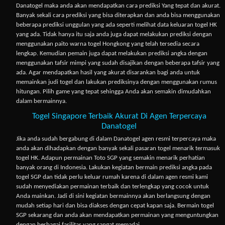
Danatogel
maka anda akan mendapatkan cara prediksi Yang tepat dan akurat.
Banyak sekali cara prediksi yang bisa diterapkan dan anda bisa menggunakan
beberapa prediksi unggulan yang ada seperti melihat data keluaran togel HK
yang ada. Tidak hanya itu saja anda juga dapat melakukan prediksi dengan
menggunakan paito warna togel Hongkong yang telah tersedia secara
lengkap. Kemudian pemain juga dapat melakukan prediksi angka dengan
menggunakan tafsir mimpi yang sudah disajikan dengan beberapa tafsir yang
ada. Agar mendapatkan hasil yang akurat disarankan bagi anda untuk
memainkan judi togel dan lakukan prediksinya dengan menggunakan rumus
hitungan. Pilih game yang tepat sehingga Anda akan semakin dimudahkan
dalam bermainnya.
Togel Singapore Terbaik Akurat Di Agen Terpercaya
Danatogel
Jika anda sudah bergabung di dalam Danatogel agen resmi terpercaya maka
anda akan dihadapkan dengan banyak sekali pasaran togel menarik termasuk
togel HK. Adapun permainan Toto SGP yang semakin menarik perhatian
banyak orang di Indonesia. Lakukan kegiatan bermain prediksi angka pada
togel SGP dan tidak perlu keluar rumah karena di dalam agen resmi kami
sudah menyediakan permainan terbaik dan terlengkap yang cocok untuk
Anda mainkan. Jadi di sini kegiatan bermainnya akan berlangsung dengan
mudah setiap hari dan bisa diakses dengan cepat kapan saja. Bermain togel
SGP sekarang dan anda akan mendapatkan permainan yang menguntungkan
dengan berbagai fasilitas yang sangat memadai.