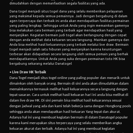
dimudahkan dengan memanfaatkan segala fasilitas yang ada.
Dana togel
menjadi situs togel dana yang selalu memberikan pelayanan
yang maksimal kepada semua pemainnya. Jadi dengan bergabung di dalam
agen terpercaya dan terbaik ini anda akan mendapatkan fasilitas permainan
yang paling lengkap. Sehingga untuk Anda yang ingin memainkan gamenya
bisa melakukan cara bermain yang terbaik agar mendapatkan hasil yang
menjanjikan. Kegiatan bermain judi togel akan berlangsung dengan cepat
dengan anda melihat data keluaran secara langsung. Mainkan gamenya dan
Anda bisa melihat hasil keluarannya yang terbaik melalui live draw. Bermain
togel menjadi salah satu hiburan yang menjanjikan karena keuntungan
terbesar akan didapatkan secara langsung oleh semua pemain yang berhak
mendapatkannya. Untuk Anda yang suka dengan permainan toto HK bisa
bergabung sekarang melalui Danatogel
•
Live Draw HK Terbaik
Dana Togel menjadi situs togel online yang paling populer dan menarik untuk
dimainkan oleh banyak orang. Bermain di sini anda akan dimudahkan dalam
memainkannya termasuk melihat hasil keluarannya secara langsung dengan
tepat sasaran. Cara untuk melihat hasil keluaran hari ini anda bisa melihat di
dalam live draw HK. Di sini pemain bisa melihat hasil keluarannya sesuai
dengan jadwal yang ada dan kami telah bekerja sama dengan Hongkong pools
sehingga anda akan mendapatkan hasil keluaran Yang tepat dan akurat.
Adanya hal ini yang membuat kegiatan bermain di dalam Danatogel populer
karena kami merupakan situs terpercaya yang selalu memberikan angka
keluaran akurat dan terbaik. Adanya hal ini yang membuat kegiatan