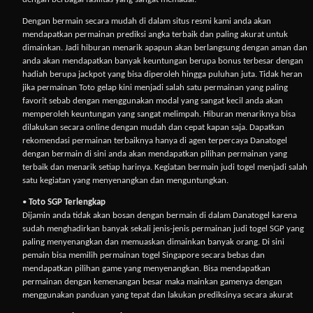
Dengan bermain secara mudah di dalam situs resmi kami anda akan
mendapatkan permainan prediksi angka terbaik dan paling akurat untuk
dimainkan. Jadi hiburan menarik apapun akan berlangsung dengan aman dan
anda akan mendapatkan banyak keuntungan berupa bonus terbesar dengan
hadiah berupa jackpot yang bisa diperoleh hingga puluhan juta. Tidak heran
jika permainan Toto gelap kini menjadi salah satu permainan yang paling
favorit sebab dengan menggunakan modal yang sangat kecil anda akan
memperoleh keuntungan yang sangat melimpah. Hiburan menariknya bisa
dilakukan secara online dengan mudah dan cepat kapan saja. Dapatkan
rekomendasi permainan terbaiknya hanya di agen terpercaya Danatogel
dengan bermain di sini anda akan mendapatkan pilihan permainan yang
terbaik dan menarik setiap harinya. Kegiatan bermain judi togel menjadi salah
satu kegiatan yang menyenangkan dan menguntungkan.
•
Toto SGP Terlengkap
Dijamin anda tidak akan bosan dengan bermain di dalam Danatogel karena
sudah menghadirkan banyak sekali jenis-jenis permainan judi togel SGP yang
paling menyenangkan dan memuaskan dimainkan banyak orang. Di sini
pemain bisa memilih permainan togel Singapore secara bebas dan
mendapatkan pilihan game yang menyenangkan. Bisa mendapatkan
permainan dengan kemenangan besar maka mainkan gamenya dengan
menggunakan panduan yang tepat dan lakukan prediksinya secara akurat