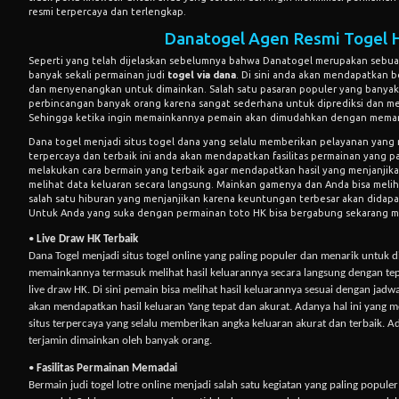
resmi terpercaya dan terlengkap.
Danatogel Agen Resmi Togel 
Seperti yang telah dijelaskan sebelumnya bahwa Danatogel merupakan sebuah
banyak sekali permainan judi
togel via dana
. Di sini anda akan mendapatkan 
dan menyenangkan untuk dimainkan. Salah satu pasaran populer yang banyak 
perbincangan banyak orang karena sangat sederhana untuk diprediksi dan me
Sehingga ketika ingin memainkannya pemain akan dimudahkan dengan memanfa
Dana togel
menjadi situs togel dana yang selalu memberikan pelayanan yang
terpercaya dan terbaik ini anda akan mendapatkan fasilitas permainan yang 
melakukan cara bermain yang terbaik agar mendapatkan hasil yang menjanjik
melihat data keluaran secara langsung. Mainkan gamenya dan Anda bisa meliha
salah satu hiburan yang menjanjikan karena keuntungan terbesar akan dida
Untuk Anda yang suka dengan permainan toto HK bisa bergabung sekarang m
•
Live Draw HK Terbaik
Dana Togel menjadi situs togel online yang paling populer dan menarik untuk
memainkannya termasuk melihat hasil keluarannya secara langsung dengan tepat 
live draw HK. Di sini pemain bisa melihat hasil keluarannya sesuai dengan ja
akan mendapatkan hasil keluaran Yang tepat dan akurat. Adanya hal ini yang
situs terpercaya yang selalu memberikan angka keluaran akurat dan terbaik.
terjamin dimainkan oleh banyak orang.
•
Fasilitas Permainan Memadai
Bermain judi togel lotre online menjadi salah satu kegiatan yang paling popul