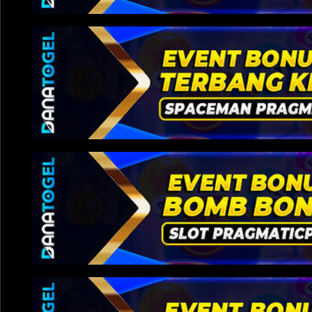
BONUS ZEUS x ST
EVENT HADI
1. Event ini hanya Berlaku untuk Permainan Mahjong Wins 3 (Pragmatic Pl
EVENT BO
2. Hadiah akan Diberikan dari Total Pecahan Scatter Hitam.
3. Setiap USER ID hanya Dapat Melakukan Klaim 3x per harinya (Reset Seti
4. Maksimal Bonus yang Diberikan dalam 1 Hari adalah Rp 1.000.000,- per U