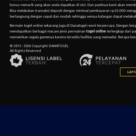
bonus menarik yang akan anda dapatkan di sini. Dan pastinya kami akan mem
Bisa melakukan transaksi deposit dengan minimal pembayaran rp10.000 menggu
berlangsung dengan cepat dan mudah sehingga semua kalangan dapat melaku
Bermain togel online sekarang juga di Danatogel resmi terpercaya. Dengan be
mendapatkan berbagai macam jenis permainan
togel online
terlengkap dari p
memainkan segala gamenya karena tersedia fasilitas yang memadai. Berapa bes
© 2015 - 2026 Copyright DANATOGEL.
All Rights Reserved.
LAPO