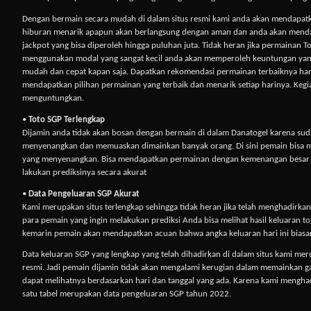
Dengan bermain secara mudah di dalam situs resmi kami anda akan mendapatka
hiburan menarik apapun akan berlangsung dengan aman dan anda akan mend
jackpot yang bisa diperoleh hingga puluhan juta. Tidak heran jika permainan T
menggunakan modal yang sangat kecil anda akan memperoleh keuntungan yang
mudah dan cepat kapan saja. Dapatkan rekomendasi permainan terbaiknya hany
mendapatkan pilihan permainan yang terbaik dan menarik setiap harinya. Kegi
menguntungkan.
•
Toto SGP Terlengkap
Dijamin anda tidak akan bosan dengan bermain di dalam Danatogel karena suda
menyenangkan dan memuaskan dimainkan banyak orang. Di sini pemain bisa m
yang menyenangkan. Bisa mendapatkan permainan dengan kemenangan besar
lakukan prediksinya secara akurat
•
Data Pengeluaran SGP Akurat
Kami merupakan situs terlengkap sehingga tidak heran jika telah menghadirkan
para pemain yang ingin melakukan prediksi Anda bisa melihat hasil keluaran t
kemarin pemain akan mendapatkan acuan bahwa angka keluaran hari ini biasany
Data keluaran SGP yang lengkap yang telah dihadirkan di dalam situs kami mer
resmi. Jadi pemain dijamin tidak akan mengalami kerugian dalam memainkan ga
dapat melihatnya berdasarkan hari dan tanggal yang ada. Karena kami mengha
satu tabel merupakan data pengeluaran SGP tahun 2022.