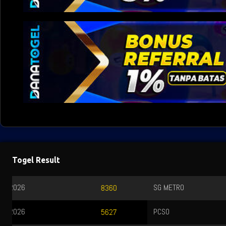
BONUS CASH
1. Bonus berlaku untuk seluruh permainan Sabung Ayam.
2. Bonus Cashback di bagikan setiap hari Senin
3. Bonus dihitung dari nilai lose member dalam periode seminggu (senin
4. Minimal bonus cashback yang di berikan adalah Rp 5.000,-
5. Bonus di masukan langsung berupa chips ke dalam UserID pemain.
6. Bonus dapat langsung di Withdraw atau di Mainkan.
7. Syarat dan ketentuan bonus berlaku.
BONUS 
1. Bonus referral berlaku untuk seluruh pasaran togel.
2. Bonus langsung di berikan ketika downline anda memasang taruhan to
Contoh perhitungan :
Downline anda memasang taruhan 4D sebesar 20.000 - Potongan 66% = 6.
Togel Result
Bonus Referral yang anda dapatkan : 6.800 x 1% = 68
3. Tidak ada batas maximum bonus yang diberikan.
4. Syarat dan ketentuan bonus berlaku.
SG METRO
PCSO